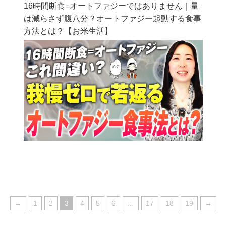
16時間断食=オートファジーではありません｜量
は減らさず腹八分？オートファジー起動する食事
方法とは？【お米生活】
←
1
2
3
4
5
6
…
17
18
19
→