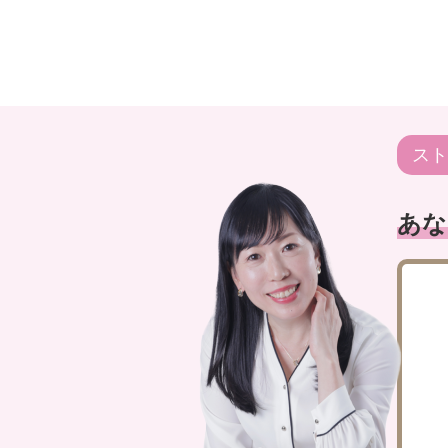
スト
あな