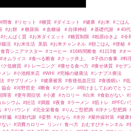
#間食
#リセット
#糖質
#ダイエット
#健康
#お米
#ごはん
粉
#お餅
＃糖尿病
＃血糖値
＃自律神経
＃基礎代謝
＃40代
#たんぱく質
#お米ダイエット
#糖質制限
#柏原ゆきよ
#令
#腸活
#お米生活
美肌
#お米チャンネル
#朝ごはん
#便秘
康食育シニアマスター
#コーヒー
#16時間断食
#1日3食
#オ
#オムライス
#食べる断食
#クック井上。
#子供の食事
#料
パク低糖質
#トレーニング
#痩せる食べ方
#痩せ体質
#セデ
ラメシ
#小池精米店
#WHI
#究極の健康法
#シナプス療法
法
#サプリメント
#健康被害
#食後低血圧症
#食後眠い
#
ト協会
#河野哲史
#断食
#グルテン
#明けましておめでとう
期障害
#更年期症状
#小麦
#カロリー
#白米
#食欲がない
#
カルシウム
#妊活
#満腹
#夜食
#ラーメン
#筋トレ
#PFC
法
#リバウンド
#完全栄養食
#りんご型肥満
#洋ナシ型肥満
#肝臓
#活動代謝
#姿勢
#おなら
#水分
#紫外線対策
#健康
けない
#消費カロリー
リンパ
食べ方
おむすびチャンネル
#