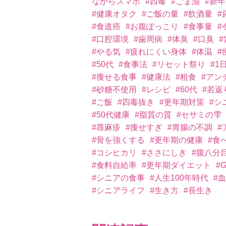
ながらスマホ
#四毒
#ごま油
#新年
#健康オタク
#ご飯の量
#飲酒量
#
#食道癌
#お腹ぽっこり
#食事量
#
#口腔環境
#歯周病
#体臭
#口臭
#やる気
#疲れにくい身体
#体温
#
#50代
#食事法
#リセット祭り
#1
#痩せる食事
#健康法
#粗食
#アン
#砂糖不使用
#レシピ
#60代
#若返
#ご飯
#四毒抜き
#更年期対策
#シ
#50代健康
#脂質の質
#セサミの雫
#蕁麻疹
#痩せすぎ
#胃腸の不調
#
#骨を強くする
#更年期の健康
#食
#コシヒカリ
#ささにしき
#腹八分
#食料自給率
#更年期ダイエット
#
#シニアの食事
#人生100年時代
#
#シニアライフ
#生き方
#長生き