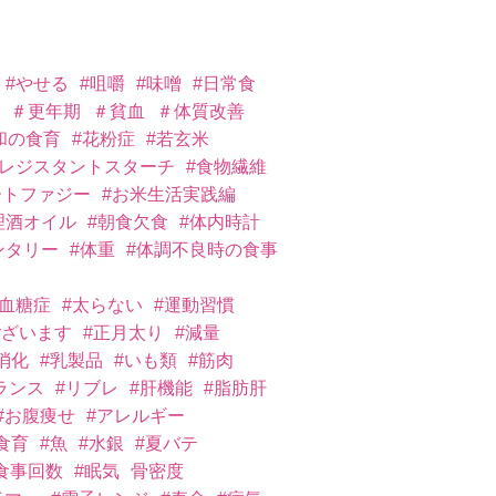
#やせる
#咀嚼
#味噌
#日常食
＃更年期
＃貧血
＃体質改善
和の食育
#花粉症
#若玄米
#レジスタントスターチ
#食物繊維
ートファジー
#お米生活実践編
理酒オイル
#朝食欠食
#体内時計
ンタリー
#体重
#体調不良時の食事
低血糖症
#太らない
#運動習慣
ございます
#正月太り
#減量
消化
#乳製品
#いも類
#筋肉
バランス
#リブレ
#肝機能
#脂肪肝
#お腹痩せ
#アレルギー
食育
#魚
#水銀
#夏バテ
食事回数
#眠気
骨密度