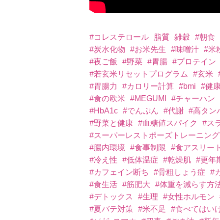
#コレステロール
脂質
雑穀
#朝食
#炭水化物
#お米先生
#味噌汁
#米
#夜ご飯
#野菜
#胃腸
#プロテイン
#若玄米リセットプログラム
#玄米
#胃腸力
#カロリー計算
#bmi
#健
#食の欧米
#MEGUMI
#チャーハン
#HbA1c
#でんぷん
#代謝
#高タン
#野菜と健康
#血糖値スパイク
#ス
#スーパーレストポーズトレーニング
#腸内環境
#食事制限
#食アスリー
#冷え性
#低体温症
#乾燥肌
#更年
#カフェイン断ち
#骨粗しょう症
#
#食生活
#筋肥大
#体重を減らす方
#デトックス
#生理
#女性ホルモン
#夏バテ対策
#米不足
#食べてはい