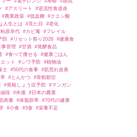
イマー
#電子レンジ
#寿命
#病気
ツ
#アスリート
#逆流性食道炎
#農業政策
#低血糖
#クエン酸
な人生とは
#見た目
#老化
#柏原幸代
#カビ毒
#フレイル
予防
#リセット祭り2026
#健康食
食事管理
#甘酒
#発酵食品
経
#食べて痩せる
#健康ごはん
イエット
#シワ予防
#植物油
養士
#50代の食事
#肌荒れ改善
比率
#とんかつ
#骨粗鬆症
康
#骨粗しょう症予防
#マンガン
の値段
#米価
#日本の農業
#筋肉量
#体脂肪率
#70代の健康
学
#小食
#3食
#栄養不足