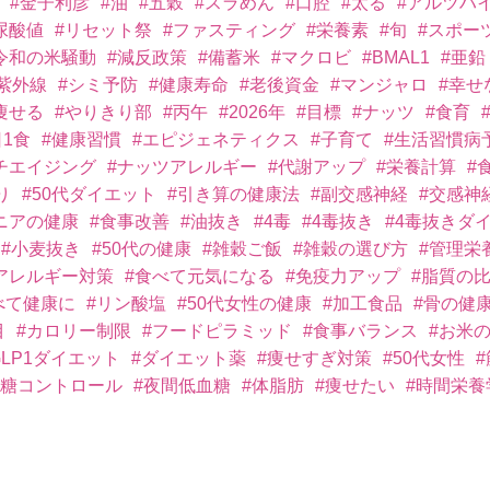
#金子利彦
#油
#五穀
#スラめん
#口腔
#太る
#アルツハ
尿酸値
#リセット祭
#ファスティング
#栄養素
#旬
#スポー
令和の米騒動
#減反政策
#備蓄米
#マクロビ
#BMAL1
#亜鉛
#紫外線
#シミ予防
#健康寿命
#老後資金
#マンジャロ
#幸せ
痩せる
#やりきり部
#丙午
#2026年
#目標
#ナッツ
#食育
日1食
#健康習慣
#エピジェネティクス
#子育て
#生活習慣病
チエイジング
#ナッツアレルギー
#代謝アップ
#栄養計算
#
り
#50代ダイエット
#引き算の健康法
#副交感神経
#交感神
ニアの健康
#食事改善
#油抜き
#4毒
#4毒抜き
#4毒抜きダ
#小麦抜き
#50代の健康
#雑穀ご飯
#雑穀の選び方
#管理栄
アレルギー対策
#食べて元気になる
#免疫力アップ
#脂質の
べて健康に
#リン酸塩
#50代女性の健康
#加工食品
#骨の健
目
#カロリー制限
#フードピラミッド
#食事バランス
#お米
GLP1ダイエット
#ダイエット薬
#痩せすぎ対策
#50代女性
血糖コントロール
#夜間低血糖
#体脂肪
#痩せたい
#時間栄養