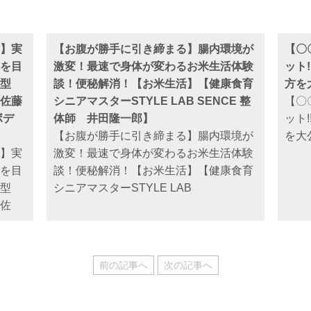
】実
【お腹が勝手に引き締まる】腸内環境が
【〇
を目
激変！最速で身体が変わるお米生活体験
ット
型
談！便秘解消！【お米生活】【健康食育
方を
佐藤
シニアマスターSTYLE LAB SENCE 整
【〇
ボデ
体師 井田隆一郎】
ット
【お腹が勝手に引き締まる】腸内環境が
を大
】実
激変！最速で身体が変わるお米生活体験
を目
談！便秘解消！【お米生活】【健康食育
型
シニアマスターSTYLE LAB
佐
前の記事へ
次の記事へ