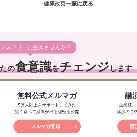
健康改善
一覧に戻る
レスフリーに生きませんか？
食意識
チェンジ
たの
を
します
無料公式メルマガ
講
5万人以上をサポートしてきた
企業様、
賢く食べて結果が出る秘密を公開
講演のご
メルマガ登録
講