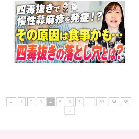
←
1
2
3
4
5
6
7
…
33
34
35
→