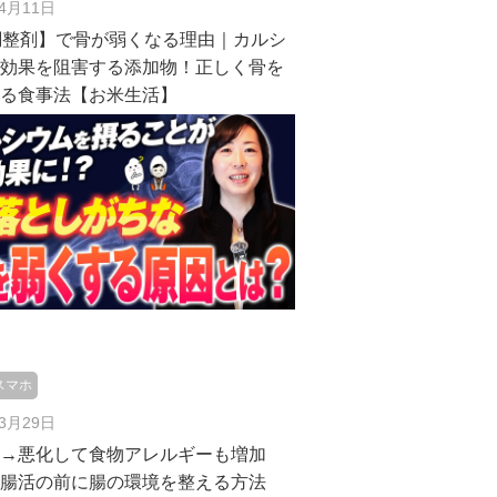
年4月11日
調整剤】で骨が弱くなる理由｜カルシ
の効果を阻害する添加物！正しく骨を
する食事法【お米生活】
スマホ
年3月29日
症→悪化して食物アレルギーも増加
｜腸活の前に腸の環境を整える方法