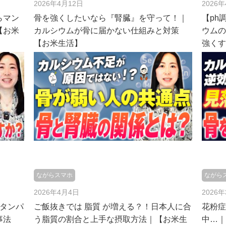
2026年4月12日
2026
らマン
骨を強くしたいなら『腎臓』を守って！｜
【ph
【お米
カルシウムが骨に届かない仕組みと対策
ウム
【お米生活】
強く
ながらスマホ
ながら
2026年4月4日
2026
るタンパ
ご飯抜きでは 脂質 が増える？！日本人に合
花粉
事法
う脂質の割合と上手な摂取方法｜【お米生
中…