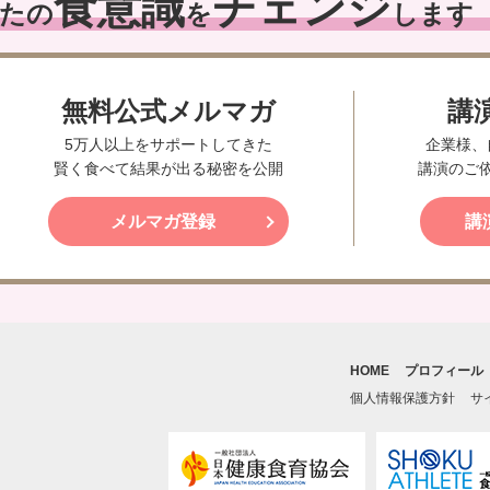
食意識
チェンジ
たの
を
します
無料公式メルマガ
講
5万人以上をサポートしてきた
企業様、
賢く食べて結果が出る秘密を公開
講演のご
メルマガ登録
講
HOME
プロフィール
個人情報保護方針
サ