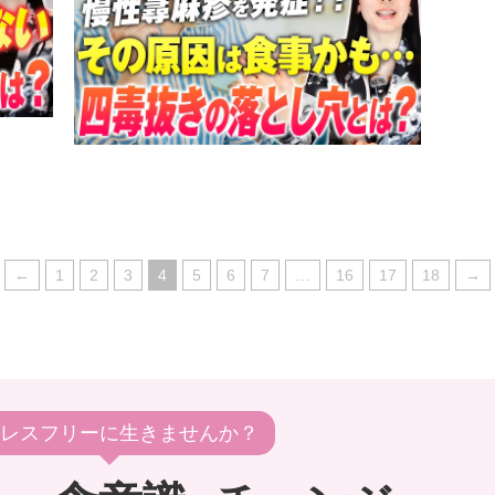
←
1
2
3
4
5
6
7
…
16
17
18
→
レスフリーに生きませんか？