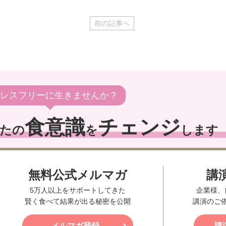
前の記事へ
レスフリーに生きませんか？
食意識
チェンジ
たの
を
します
無料公式メルマガ
講
5万人以上をサポートしてきた
企業様、
賢く食べて結果が出る秘密を公開
講演のご
メルマガ登録
講