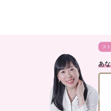
スト
あな