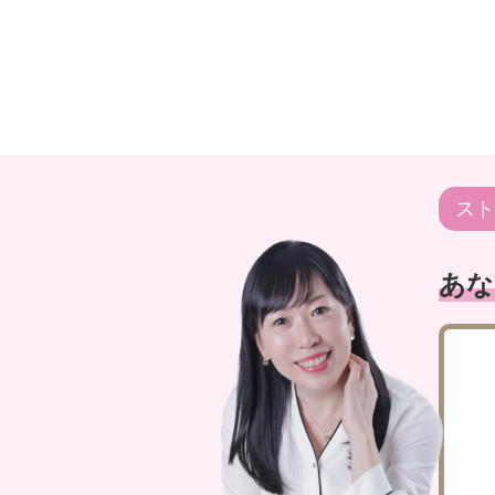
スト
あな