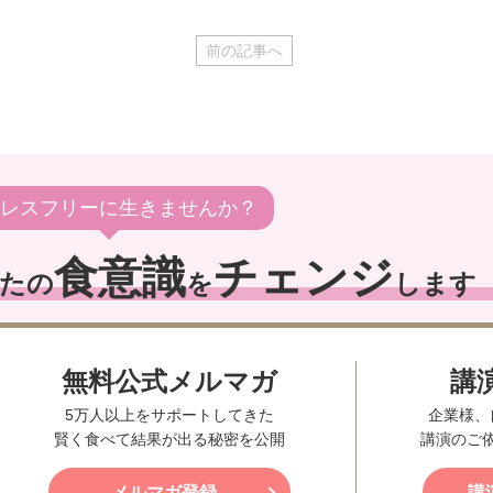
前の記事へ
レスフリーに生きませんか？
食意識
チェンジ
たの
を
します
無料公式メルマガ
講
5万人以上をサポートしてきた
企業様、
賢く食べて結果が出る秘密を公開
講演のご
メルマガ登録
講