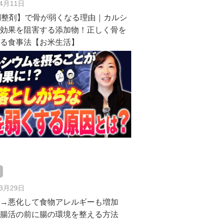
年4月11日
調整剤】で骨が弱くなる理由｜カルシ
の効果を阻害する添加物！正しく骨を
する食事法【お米生活】
c
年3月29日
症→悪化して食物アレルギーも増加
｜腸活の前に腸の環境を整える方法