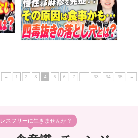
←
1
2
3
4
5
6
7
…
33
34
35
→
レスフリーに生きませんか？