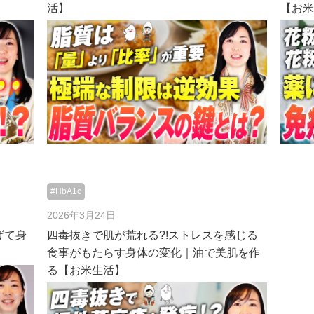
活】
【お
#HbA1c
2026年3月24日
げて身
四毒抜きで肌が荒れる?!ストレスを感じる
食事がもたらす身体の変化｜油で美肌を作
る【お米生活】