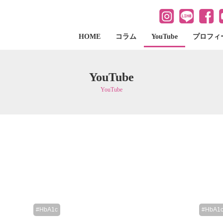
HOME
コラム
YouTube
プロフィ
YouTube
YouTube
#HbA1c
#HbA1