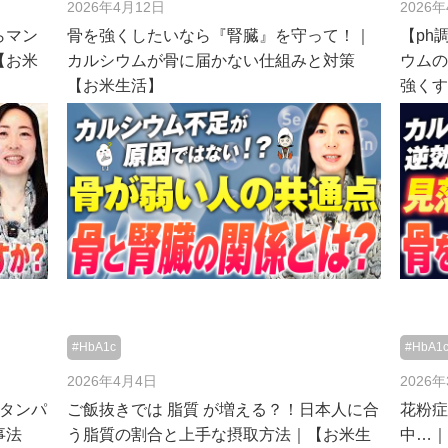
2026年4月12日
2026
らマン
骨を強くしたいなら『腎臓』を守って！｜
【ph
【お米
カルシウムが骨に届かない仕組みと対策
ウム
【お米生活】
強く
#HbA1c
#HbA1
2026年4月4日
2026
るタンパ
ご飯抜きでは 脂質 が増える？！日本人に合
花粉
事法
う脂質の割合と上手な摂取方法｜【お米生
中…