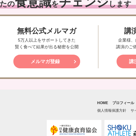
食意識
チェンジ
たの
を
します
無料公式メルマガ
講
5万人以上をサポートしてきた
企業様、
賢く食べて結果が出る秘密を公開
講演のご
メルマガ登録
講
HOME
プロフィール
個人情報保護方針
サ