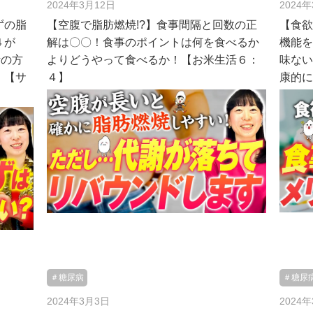
2024年3月12日
2024
ずの脂
【空腹で脂肪燃焼!?】食事間隔と回数の正
【食
４が
解は〇〇！食事のポイントは何を食べるか
機能を
活の方
よりどうやって食べるか！【お米生活６：
味な
】【サ
４】
康的
＃糖尿病
＃糖尿
2024年3月3日
2024