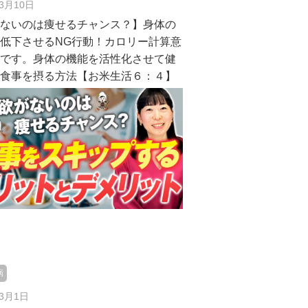
年3月10日
欲ないのは痩せるチャンス？】身体の
低下させるNG行動！カロリー計算意
いです。身体の機能を活性化させて健
に食事を摂る方法【お米生活６：４】
病
年3月1日