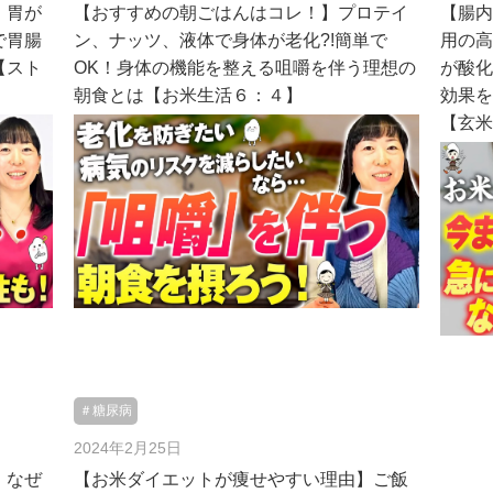
、胃が
【おすすめの朝ごはんはコレ！】プロテイ
【腸
で胃腸
ン、ナッツ、液体で身体が老化?!簡単で
用の
【スト
OK！身体の機能を整える咀嚼を伴う理想の
が酸
朝食とは【お米生活６：４】
効果
【玄米
＃糖尿病
2024年2月25日
】なぜ
【お米ダイエットが痩せやすい理由】ご飯