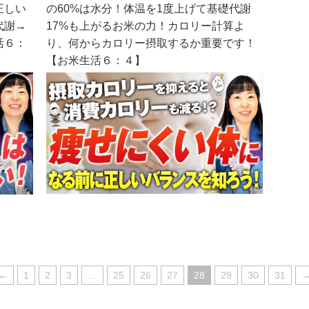
正しい
の60%は水分！体温を1度上げて基礎代謝
代謝→
17%も上がるお米の力！カロリー計算よ
活６：
り、何からカロリー摂取するか重要です！
【お米生活６：４】
←
1
2
3
…
25
26
27
28
29
30
31