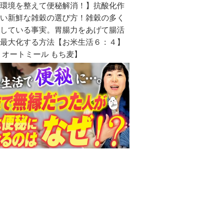
内環境を整えて便秘解消！】抗酸化作
高い新鮮な雑穀の選び方！雑穀の多く
化している事実。胃腸力をあげて腸活
を最大化する方法【お米生活６：４】
 オートミール もち麦】