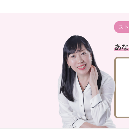
スト
あな