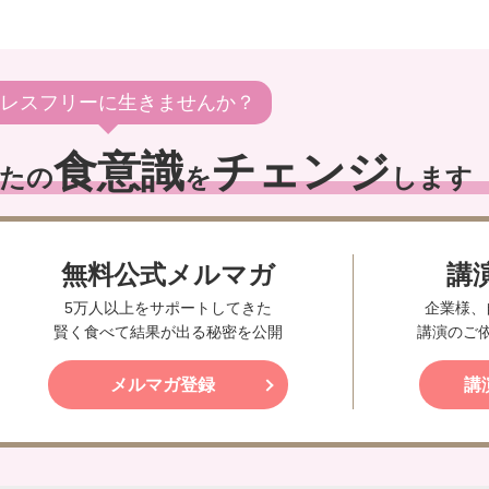
レスフリーに生きませんか？
食意識
チェンジ
たの
を
します
無料公式メルマガ
講
5万人以上をサポートしてきた
企業様、
賢く食べて結果が出る秘密を公開
講演のご
メルマガ登録
講