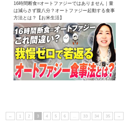
16時間断食=オートファジーではありません｜量
は減らさず腹八分？オートファジー起動する食事
方法とは？【お米生活】
←
1
2
3
4
5
6
…
33
34
35
→