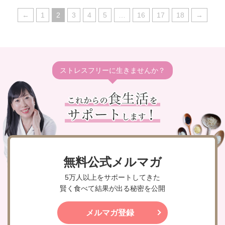
←
1
2
3
4
5
…
16
17
18
→
ストレスフリーに生きませんか？
無料公式メルマガ
5万人以上をサポートしてきた
賢く食べて結果が出る秘密を公開
メルマガ登録