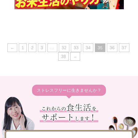
←
1
2
3
…
32
33
34
35
36
37
38
→
ストレスフリーに生きませんか？