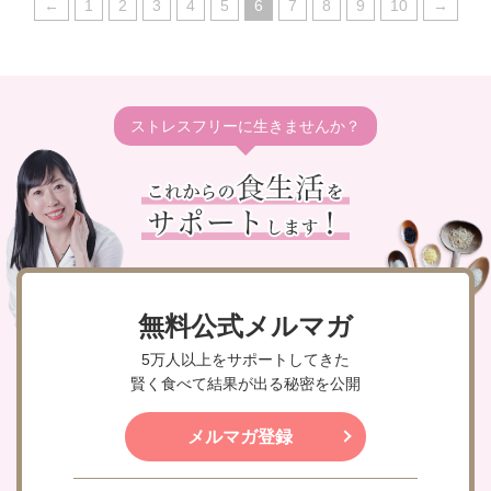
←
1
2
3
4
5
6
7
8
9
10
→
ストレスフリーに生きませんか？
無料公式メルマガ
5万人以上をサポートしてきた
賢く食べて結果が出る秘密を公開
メルマガ登録