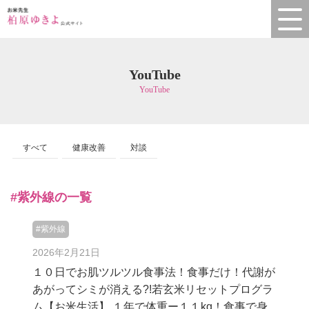
YouTube
YouTube
すべて
健康改善
対談
#紫外線の一覧
#紫外線
2026年2月21日
１０日でお肌ツルツル食事法！食事だけ！代謝が
あがってシミが消える?!若玄米リセットプログラ
ム【お米生活】 １年で体重ー１１kg！食事で身