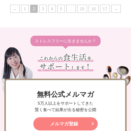
←
1
2
3
4
5
…
15
16
17
→
ストレスフリーに生きませんか？
無料公式メルマガ
5万人以上をサポートしてきた
賢く食べて結果が出る秘密を公開
メルマガ登録