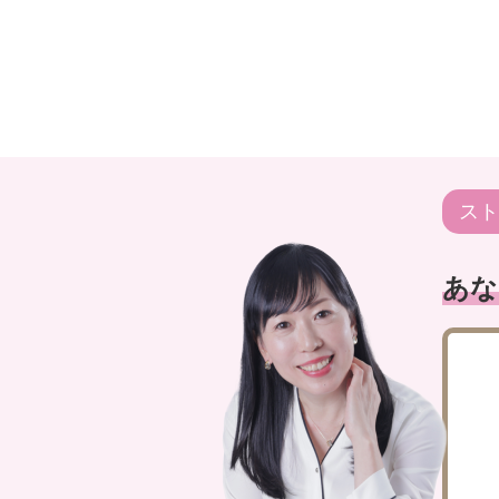
スト
あな