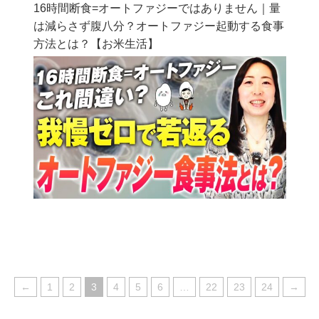
16時間断食=オートファジーではありません｜量
は減らさず腹八分？オートファジー起動する食事
方法とは？【お米生活】
←
1
2
3
4
5
6
…
22
23
24
→