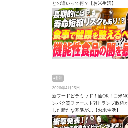
との違いって何？【お米生活】
#甘酒
2026年4月25日
新フードピラミッド！油OK！白米NG
ンパク質ファースト?!トランプ政権
した新たな基準が…【お米生活】