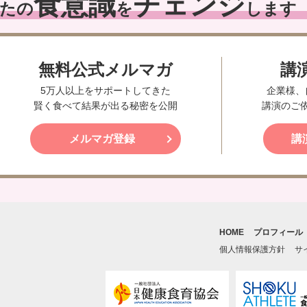
食意識
チェンジ
たの
を
します
無料公式メルマガ
講
5万人以上をサポートしてきた
企業様、
賢く食べて結果が出る秘密を公開
講演のご
メルマガ登録
講
HOME
プロフィール
個人情報保護方針
サ