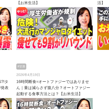
【お米生活】
活】
#甘酒
2026年4月19日
?!タ
16時間断食=オートファジーではありませ
が発表
ん｜量は減らさず腹八分？オートファジー
起動する食事方法とは？【お米生活】