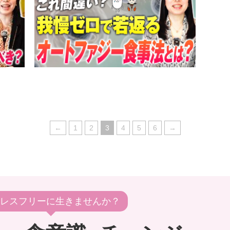
←
1
2
3
4
5
6
→
レスフリーに生きませんか？