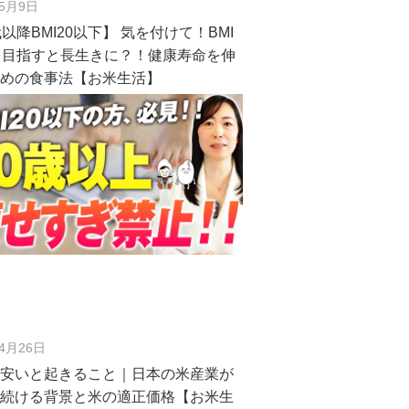
年5月9日
代以降BMI20以下】 気を付けて！BMI
を目指すと長生きに？！健康寿命を伸
ための食事法【お米生活】
年4月26日
が安いと起きること｜日本の米産業が
し続ける背景と米の適正価格【お米生