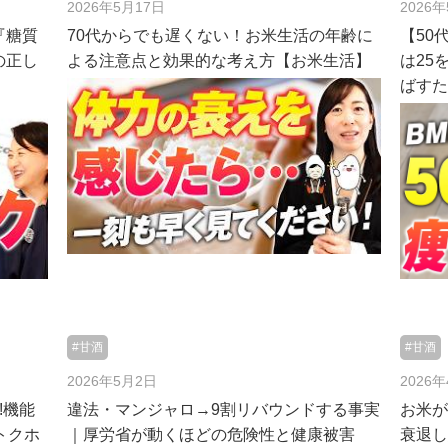
2026年5月17日
2026
『糖質
70代からでも遅くない！お米生活の年齢に
【50
の正し
よる注意点と効果的な考え方【お米生活】
は25
ばす
#甘酒
#甘酒
2026年5月2日
2026
!機能
違法・マンジャロ→9割リバウンドする事実
お米
トクホ
｜厚労省が動くほどの危険性と健康被害
衰退