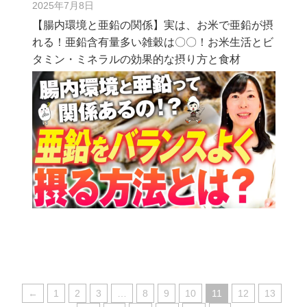
2025年7月8日
【腸内環境と亜鉛の関係】実は、お米で亜鉛が摂
れる！亜鉛含有量多い雑穀は〇〇！お米生活とビ
タミン・ミネラルの効果的な摂り方と食材
←
1
2
3
…
8
9
10
11
12
13