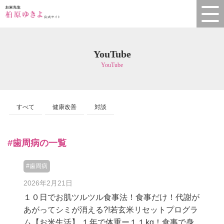
YouTube
YouTube
すべて
健康改善
対談
#歯周病の一覧
#歯周病
2026年2月21日
１０日でお肌ツルツル食事法！食事だけ！代謝が
あがってシミが消える?!若玄米リセットプログラ
ム【お米生活】 １年で体重ー１１kg！食事で身