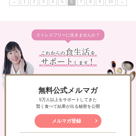
←
1
2
3
4
5
6
7
8
9
10
→
ストレスフリーに生きませんか？
無料公式メルマガ
5万人以上をサポートしてきた
賢く食べて結果が出る秘密を公開
メルマガ登録