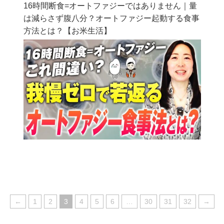
16時間断食=オートファジーではありません｜量
は減らさず腹八分？オートファジー起動する食事
方法とは？【お米生活】
←
1
2
3
4
5
6
…
30
31
32
→