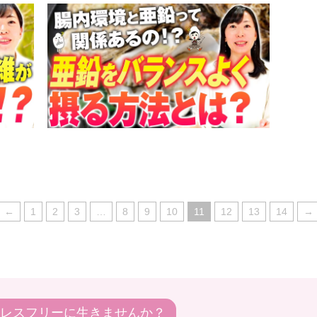
←
1
2
3
…
8
9
10
11
12
13
14
→
レスフリーに生きませんか？