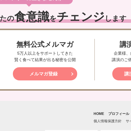
食意識
チェンジ
たの
を
します
無料公式メルマガ
講
5万人以上をサポートしてきた
企業様、
賢く食べて結果が出る秘密を公開
講演のご
メルマガ登録
講
HOME
プロフィール
個人情報保護方針
サ