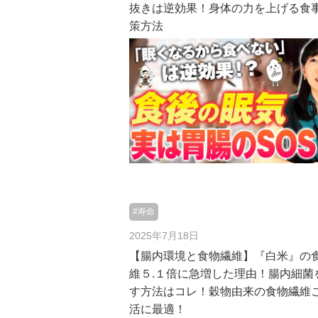
抜きは逆効果！身体の力を上げる食
策方法
#寿命
2025年7月18日
【腸内環境と食物繊維】『白米』の
維５.１倍に急増した理由！腸内細菌
す方法はコレ！穀物由来の食物繊維
活に最適！