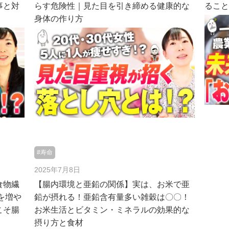
事と対
らす危険性｜見た目を引き締める健康的な
るこ
身体の作り方
#寿命
2025年7月8日
食物繊
【腸内環境と亜鉛の関係】実は、お米で亜
を増や
鉛が摂れる！亜鉛含有量多い雑穀は〇〇！
こそ腸
お米生活とビタミン・ミネラルの効果的な
摂り方と食材