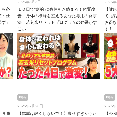
2025年8月3日
2025
でも必
１０日で”劇的”に身体引き締まる！体質改
【健
値・仕
善＋身体の機能を整えるあなた専用の食事
て元氣
必ず』
法！若玄米リセットプログラムの効果がす
お得
ごい！
す！
#寿命
#寿命
2025年7月28日
2025
！食事
【体重は軽くしないで！】痩せすぎがもた
【令