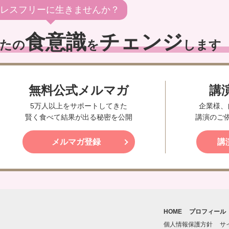
レスフリーに生きませんか？
食意識
チェンジ
たの
を
します
無料公式メルマガ
講
5万人以上をサポートしてきた
企業様、
賢く食べて結果が出る秘密を公開
講演のご
メルマガ登録
講
HOME
プロフィール
個人情報保護方針
サ