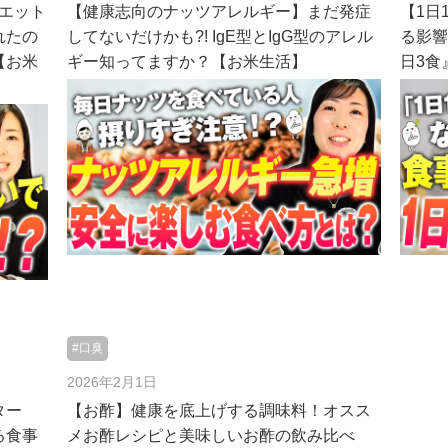
イエット
【健康志向のナッツアレルギー】まだ発症
【1日
れたの
してないだけかも?! IgE型とIgG型のアレル
る影響
【お米
ギー知ってますか？【お米生活】
日3食
#口臭
2026年2月1日
ター
【お酢】健康を底上げする調味料！オスス
る食事
メお酢レシピと美味しいお酢の飲み比べ