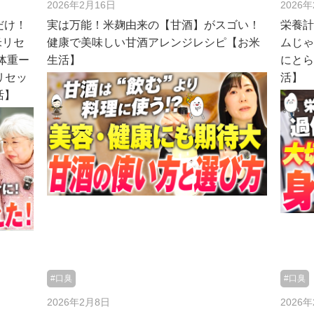
2026年2月16日
2026
だけ！
実は万能！米麹由来の【甘酒】がスゴい！
栄養計
米リセ
健康で美味しい甘酒アレンジレシピ【お米
ムじ
体重ー
生活】
にと
リセッ
活】
活】
#口臭
#口臭
2026年2月8日
2026