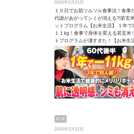
2026年2月21日
１０日でお肌ツルツル食事法！食事
代謝があがってシミが消える?!若玄
ットプログラム【お米生活】 １年で
１１kg！食事で身体を変える若玄米
トプログラムが凄すぎた！【お米生
#口臭
2026年2月12日