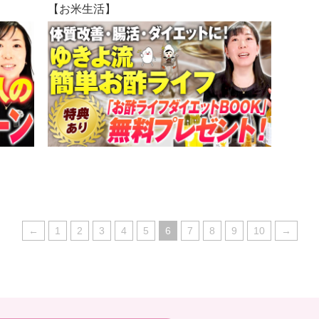
【お米生活】
←
1
2
3
4
5
6
7
8
9
10
→