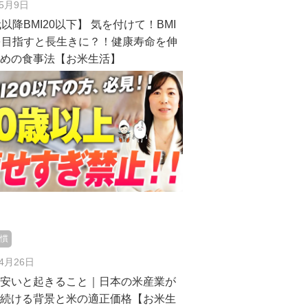
年5月9日
代以降BMI20以下】 気を付けて！BMI
を目指すと長生きに？！健康寿命を伸
ための食事法【お米生活】
習慣
年4月26日
が安いと起きること｜日本の米産業が
し続ける背景と米の適正価格【お米生