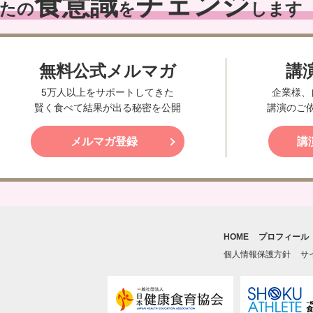
食意識
チェンジ
たの
を
します
無料公式メルマガ
講
5万人以上をサポートしてきた
企業様、
賢く食べて結果が出る秘密を公開
講演のご
メルマガ登録
講
HOME
プロフィール
個人情報保護方針
サ