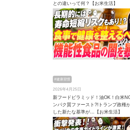
との違いって何？【お米生活】
#健康習慣
2026年4月25日
新フードピラミッド！油OK！白米NG
ンパク質ファースト?!トランプ政権
した新たな基準が…【お米生活】