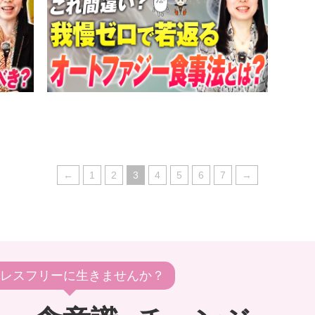
←
1
2
3
4
5
6
7
→
レスフリーに生きませんか？