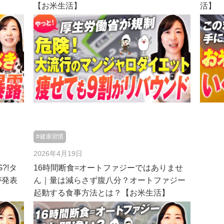
【お米生活】
活】
#健康習慣
2026年4月19日
?!タ
16時間断食=オートファジーではありませ
が発表
ん｜量は減らさず腹八分？オートファジー
起動する食事方法とは？【お米生活】