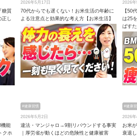
2026年5月17日
2026
『糖質
70代からでも遅くない！お米生活の年齢に
【50
の正し
よる注意点と効果的な考え方【お米生活】
は25
ばす
#健康習慣
#健康
2026年5月2日
2026
!機能
違法・マンジャロ→9割リバウンドする事実
お米
トクホ
｜厚労省が動くほどの危険性と健康被害
衰退