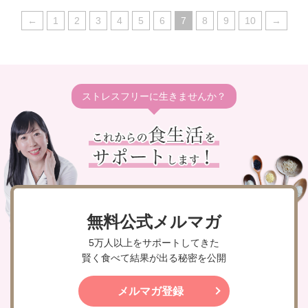
←
1
2
3
4
5
6
7
8
9
10
→
ストレスフリーに生きませんか？
無料公式メルマガ
5万人以上をサポートしてきた
賢く食べて結果が出る秘密を公開
メルマガ登録