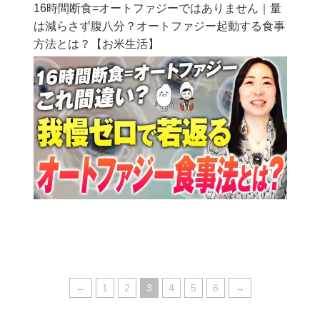
16時間断食=オートファジーではありません｜量
は減らさず腹八分？オートファジー起動する食事
方法とは？【お米生活】
←
1
2
3
4
5
6
→