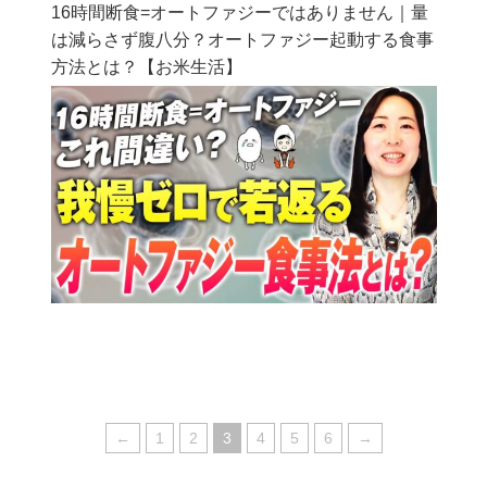
16時間断食=オートファジーではありません｜量
は減らさず腹八分？オートファジー起動する食事
方法とは？【お米生活】
←
1
2
3
4
5
6
→