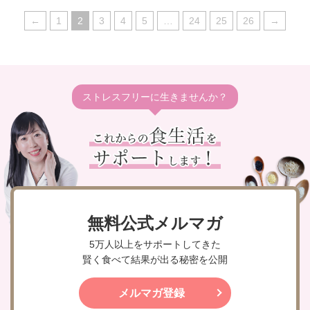
←
1
2
3
4
5
…
24
25
26
→
ストレスフリーに生きませんか？
無料公式メルマガ
5万人以上をサポートしてきた
賢く食べて結果が出る秘密を公開
メルマガ登録