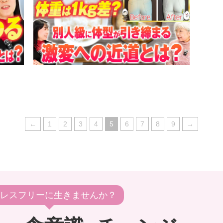
←
1
2
3
4
5
6
7
8
9
→
レスフリーに生きませんか？