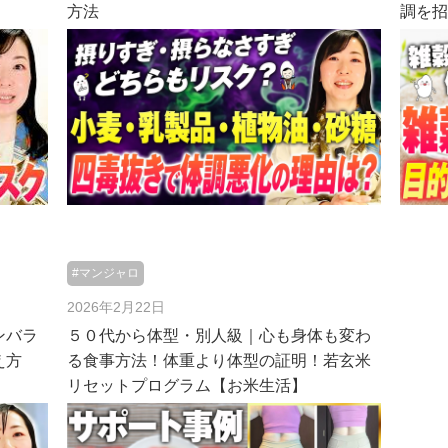
方法
調を
#マンジャロ
2026年2月22日
ンバラ
５０代から体型・別人級｜心も身体も変わ
え方
る食事方法！体重より体型の証明！若玄米
リセットプログラム【お米生活】