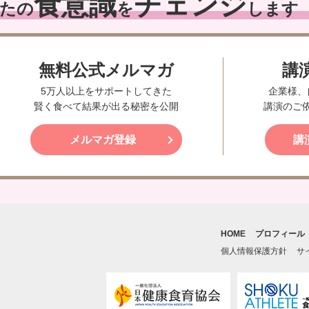
食意識
チェンジ
たの
を
します
無料公式メルマガ
講
5万人以上をサポートしてきた
企業様、
賢く食べて結果が出る秘密を公開
講演のご
メルマガ登録
講
HOME
プロフィール
個人情報保護方針
サ