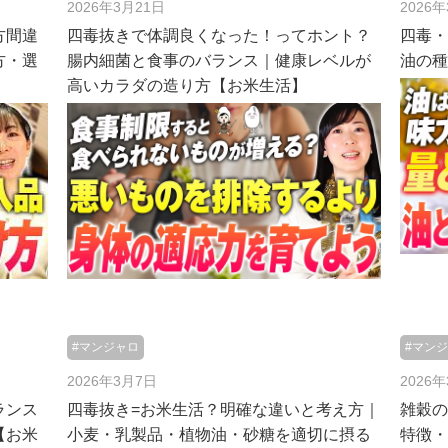
2026年3月21日
2026
方間違
四毒抜きで体調良くなった！ってホント？
四毒
方・選
腸内細菌と食事のバランス｜健康レベルが
油の
高いカラダの造り方【お米生活】
#マンジャロ
#マン
2026年3月7日
2026
ランス
四毒抜き=お米生活？明確な違いと考え方｜
雑穀
【お米
小麦・乳製品・植物油・砂糖を適切に摂る
特徴