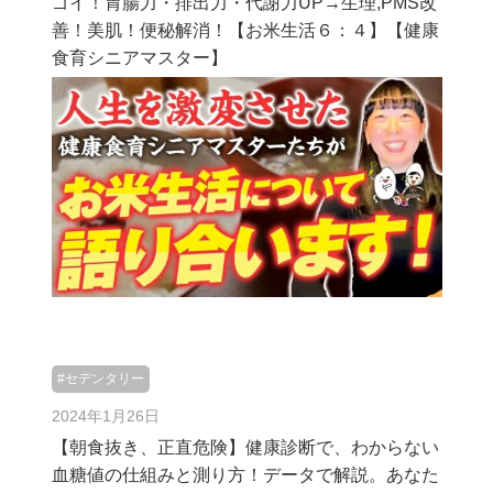
ゴイ！胃腸力・排出力・代謝力UP→生理,PMS改
善！美肌！便秘解消！【お米生活６：４】【健康
食育シニアマスター】
#セデンタリー
2024年1月26日
【朝食抜き、正直危険】健康診断で、わからない
血糖値の仕組みと測り方！データで解説。あなた