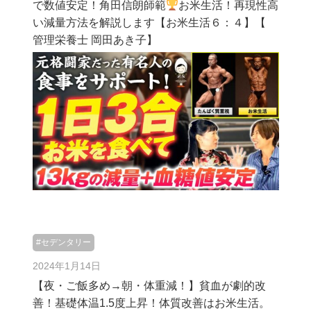
で数値安定！角田信朗師範
お米生活！再現性高
い減量方法を解説します【お米生活６：４】【
管理栄養士 岡田あき子】
#セデンタリー
2024年1月14日
【夜・ご飯多め→朝・体重減！】貧血が劇的改
善！基礎体温1.5度上昇！体質改善はお米生活。