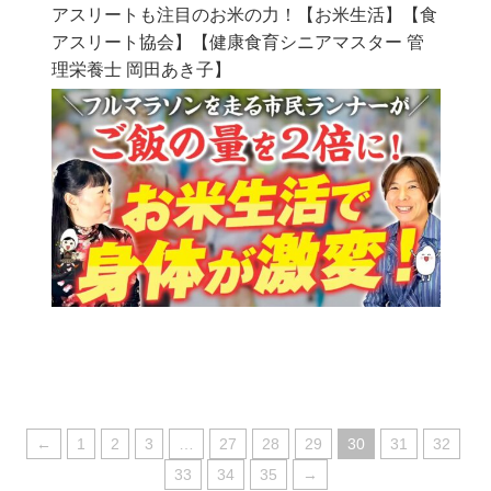
アスリートも注目のお米の力！【お米生活】【食
アスリート協会】【健康食育シニアマスター 管
理栄養士 岡田あき子】
←
1
2
3
…
27
28
29
30
31
32
33
34
35
→