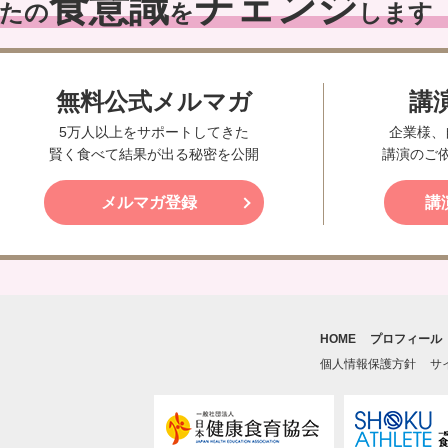
食意識
チェンジ
たの
を
します
無料公式メルマガ
講
5万人以上をサポートしてきた
企業様、
賢く食べて結果が出る秘密を公開
講演のご
メルマガ登録
講
HOME
プロフィール
個人情報保護方針
サ