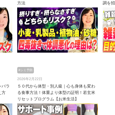
方法
調を
#シミ予防
2026年2月22日
ンバラ
５０代から体型・別人級｜心も身体も変わ
え方
る食事方法！体重より体型の証明！若玄米
リセットプログラム【お米生活】