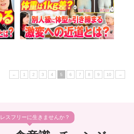
←
1
2
3
4
5
6
7
8
9
10
→
レスフリーに生きませんか？