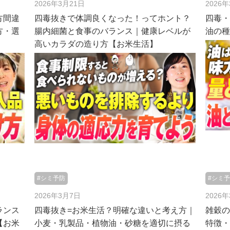
2026年3月21日
2026
方間違
四毒抜きで体調良くなった！ってホント？
四毒
方・選
腸内細菌と食事のバランス｜健康レベルが
油の
高いカラダの造り方【お米生活】
#シミ予防
#シミ
2026年3月7日
2026
ランス
四毒抜き=お米生活？明確な違いと考え方｜
雑穀
【お米
小麦・乳製品・植物油・砂糖を適切に摂る
特徴