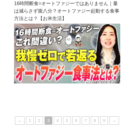
16時間断食=オートファジーではありません｜量
は減らさず腹八分？オートファジー起動する食事
方法とは？【お米生活】
←
1
2
3
4
5
6
7
8
9
→