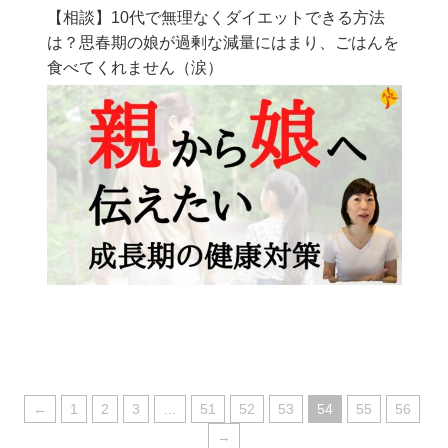
【相談】10代で無理なくダイエットできる方法
は？思春期の娘が過剰な減量にはまり、ごはんを
食べてくれません（涙）
←
1
2
3
…
51
52
53
54
55
56
→