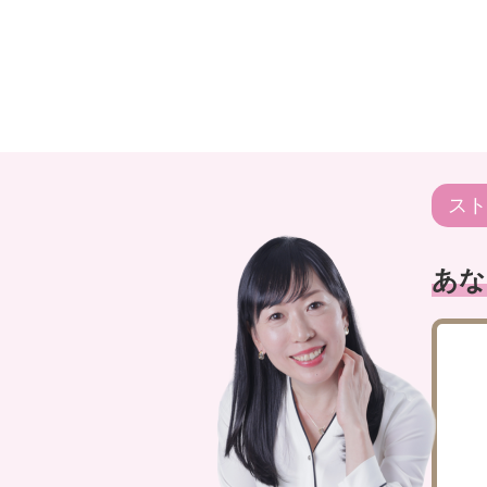
スト
あな