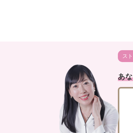
スト
あな