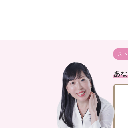
スト
あな