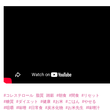
#コレステロール
脂質
雑穀
#朝食
#間食
#リセット
#糖質
#ダイエット
#健康
#お米
#ごはん
#やせる
#咀嚼
#味噌
#日常食
#炭水化物
#お米先生
#味噌汁