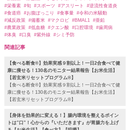
#栄養素
#旬
#スポーツ
#アスリート
#逆流性食道炎
#食道癌
#お腹ぽっこり
#食事量
#令和の米騒動
#減反政策
#備蓄米
#マクロビ
#BMAL1
#亜鉛
#農業政策
#低血糖
#クエン酸
#口腔環境
#歯周病
#体臭
#口臭
#紫外線
#シミ予防
関連記事
【食べる断食®︎】効果実感９割以上！一日2合食べて健
康に痩せる！130名のモニター結果報告【お米生活】
【若玄米リセットプログラム®︎】
【食べる断食®︎】効果実感９割以上！一日2合食べて健
康に痩せる！130名のモニター結果報告【お米生活】
【若玄米リセットプログラム®︎】
【身体を効果的に変える！】腸内環境を整えるポイン
トは”口”！心からの『いただきます』が胃腸力を上げ
る【お米生活】【食べ方】【咀嚼】