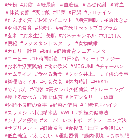
#米粉
#お餅
＃糖尿病
＃血糖値
＃基礎代謝
＃貧血
＃体質改善
#夜ご飯
#野菜
#胃腸
#プロテイン
#たんぱく質
#お米ダイエット
#糖質制限
#柏原ゆきよ
#令和の食育
#花粉症
#若玄米リセットプログラム
#玄米
#お米生活
美肌
#お米チャンネル
#朝ごはん
#便秘
#レジスタントスターチ
#食物繊維
#カロリー計算
#bmi
#健康食育シニアマスター
#コーヒー
#16時間断食
#1日3食
#オートファジー
#お米生活実践編
#食の欧米
#MEGUMI
#チャーハン
#オムライス
#食べる断食
#クック井上。
#子供の食事
#料理酒オイル
#朝食欠食
#体内時計
#HbA1c
#でんぷん
#代謝
#高タンパク低糖質
#トレーニング
#痩せる食べ方
#痩せ体質
#セデンタリー
#体重
#体調不良時の食事
#野菜と健康
#血糖値スパイク
#スラメシ
#小池精米店
#WHI
#究極の健康法
#シナプス療法
#スーパーレストポーズトレーニング法
#サプリメント
#健康被害
#食後低血圧症
#食後眠い
#低血糖症
#太らない
#運動習慣
#腸内環境
#食事制限