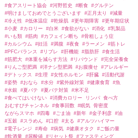
#食アスリート協会
#河野哲史
#断食
#グルテン
#明けましておめでとうございます
#正月太り
#減量
#冷え性
#低体温症
#乾燥肌
#更年期障害
#更年期症状
#小麦
#カロリー
#白米
#食欲がない
#消化
#乳製品
#いも類
#筋肉
#カフェイン断ち
#骨粗しょう症
#カルシウム
#妊活
#満腹
#夜食
#ラーメン
#筋トレ
#PFCバランス
#リブレ
#肝機能
#脂肪肝
#食生活
#筋肥大
#体重を減らす方法
#リバウンド
#完全栄養食
#りんご型肥満
#洋ナシ型肥満
#お腹痩せ
#アレルギー
#デトックス
#生理
#女性ホルモン
#肝臓
#活動代謝
#姿勢
#おなら
#水分
#紫外線対策
#健康食育
#魚
#水銀
#夏バテ
#夏バテ対策
#米不足
#食べてはいけない
#消費カロリー
リンパ
食べ方
おむすびチャンネル
#食事回数
#眠気
骨密度
ながらスマホ
#四毒
#ごま油
#新年
#金子利彦
#油
#五穀
#スラめん
#口腔
#太る
#アルツハイマー
#電子レンジ
#寿命
#病気
#健康オタク
#ご飯の量
#飲酒量
#尿酸値
#リセット祭
#ファスティング