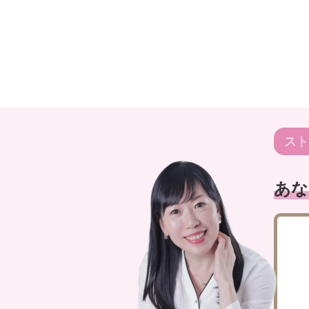
スト
あな