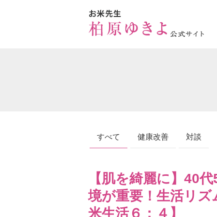
すべて
健康改善
対談
【肌を綺麗に】40
境が重要！生活リズ
米生活６：４】