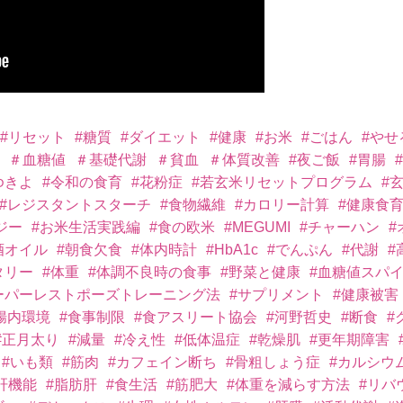
#リセット
#糖質
#ダイエット
#健康
#お米
#ごはん
#やせ
＃血糖値
＃基礎代謝
＃貧血
＃体質改善
#夜ご飯
#胃腸
ゆきよ
#令和の食育
#花粉症
#若玄米リセットプログラム
#
#レジスタントスターチ
#食物繊維
#カロリー計算
#健康食
ジー
#お米生活実践編
#食の欧米
#MEGUMI
#チャーハン
#
酒オイル
#朝食欠食
#体内時計
#HbA1c
#でんぷん
#代謝
#
タリー
#体重
#体調不良時の食事
#野菜と健康
#血糖値スパ
ーパーレストポーズトレーニング法
#サプリメント
#健康被害
腸内環境
#食事制限
#食アスリート協会
#河野哲史
#断食
#
#正月太り
#減量
#冷え性
#低体温症
#乾燥肌
#更年期障害
#いも類
#筋肉
#カフェイン断ち
#骨粗しょう症
#カルシウ
肝機能
#脂肪肝
#食生活
#筋肥大
#体重を減らす方法
#リバ