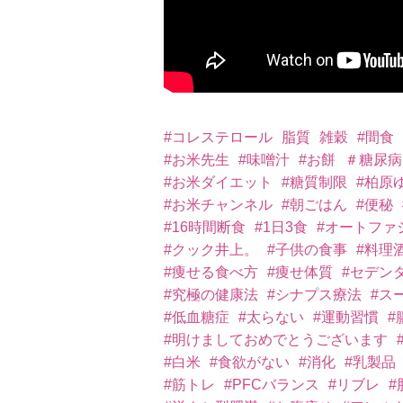
#コレステロール
脂質
雑穀
#間食
#お米先生
#味噌汁
#お餅
＃糖尿病
#お米ダイエット
#糖質制限
#柏原
#お米チャンネル
#朝ごはん
#便秘
#16時間断食
#1日3食
#オートファ
#クック井上。
#子供の食事
#料理
#痩せる食べ方
#痩せ体質
#セデン
#究極の健康法
#シナプス療法
#ス
#低血糖症
#太らない
#運動習慣
#
#明けましておめでとうございます
#白米
#食欲がない
#消化
#乳製品
#筋トレ
#PFCバランス
#リブレ
#