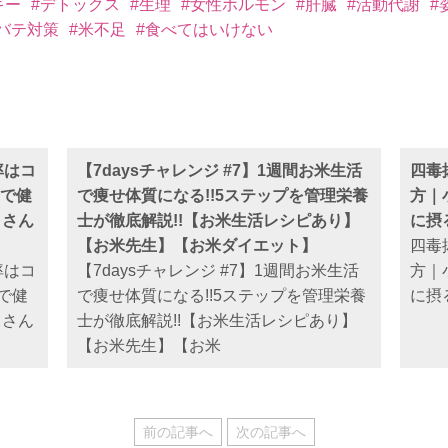
ギー
#デトックス
#生理
#女性ホルモン
#肝臓
#活動代謝
#
バテ対策
#米不足
#食べてはいけない
率はコ
【7daysチャレンジ #7】1週間お米生活
四毒
”で健
で痩せ体質になる!!5ステップを管理栄養
方｜
ラさん
士が徹底解説!!【お米生活レシピあり】
に摂
【お米先生】【お米ダイエット】
四毒
率はコ
【7daysチャレンジ #7】1週間お米生活
方｜
で健
で痩せ体質になる!!5ステップを管理栄養
に摂
ラさん
士が徹底解説!!【お米生活レシピあり】
【お米先生】【お米
前の記事へ
次の記事へ