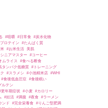
る
#咀嚼
#日常食
#炭水化物
#プロテイン
#たんぱく質
玄米
#お米生活
美肌
育シニアマスター
#コーヒー
オムライス
#食べる断食
高タンパク低糖質
#トレーニング
イク
#スラメシ
#小池精米店
#WHI
#食後低血圧症
#食後眠い
グルテン
#更年期症状
#小麦
#カロリー
ム
#妊活
#満腹
#夜食
#ラーメン
ウンド
#完全栄養食
#りんご型肥満