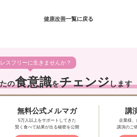
健康改善
一覧に戻る
レスフリーに生きませんか？
食意識
チェンジ
たの
を
します
無料公式メルマガ
講
5万人以上をサポートしてきた
企業様、
賢く食べて結果が出る秘密を公開
講演のご