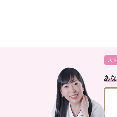
スト
あな