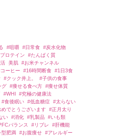
る
#咀嚼
#日常食
#炭水化物
#プロテイン
#たんぱく質
生活
美肌
#お米チャンネル
#コーヒー
#16時間断食
#1日3食
食
#クック井上。
#子供の食事
ング
#痩せる食べ方
#痩せ体質
店
#WHI
#究極の健康法
#食後眠い
#低血糖症
#太らない
おめでとうございます
#正月太り
ない
#消化
#乳製品
#いも類
PFCバランス
#リブレ
#肝機能
シ型肥満
#お腹痩せ
#アレルギー