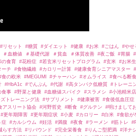
#リセット
#糖質
#ダイエット
#健康
#お米
#ごはん
#やせ
＃血糖値
＃基礎代謝
＃貧血
＃体質改善
#夜ご飯
#胃腸
和の食育
#花粉症
#若玄米リセットプログラム
#玄米
#お米
ターチ
#食物繊維
#カロリー計算
#健康食育シニアマスター
#食の欧米
#MEGUMI
#チャーハン
#オムライス
#食べる断
計
#HbA1c
#でんぷん
#代謝
#高タンパク低糖質
#トレーニ
の食事
#野菜と健康
#血糖値スパイク
#スラメシ
#小池精米
ーズトレーニング法
#サプリメント
#健康被害
#食後低血圧症
食アスリート協会
#河野哲史
#断食
#グルテン
#明けまして
#更年期障害
#更年期症状
#小麦
#カロリー
#白米
#食欲が
う症
#カルシウム
#妊活
#満腹
#夜食
#ラーメン
#筋トレ
#
減らす方法
#リバウンド
#完全栄養食
#りんご型肥満
#洋ナ