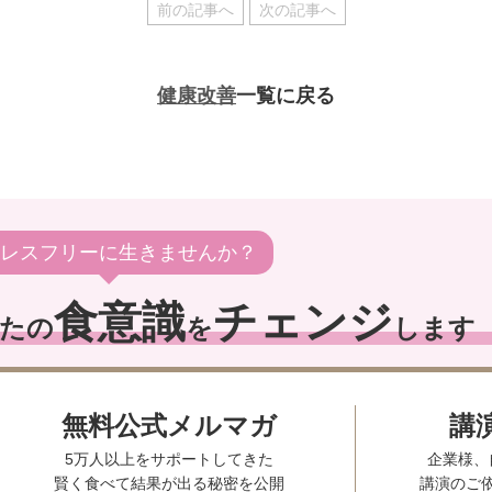
前の記事へ
次の記事へ
健康改善
一覧に戻る
レスフリーに生きませんか？
食意識
チェンジ
たの
を
します
無料公式メルマガ
講
5万人以上をサポートしてきた
企業様、
賢く食べて結果が出る秘密を公開
講演のご