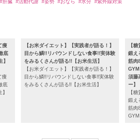
#肝臓
#活動代謝
#姿勢
#おなら
#水分
#紫外線対策
て痩
【お米ダイエット】【実践者が語る！】
【糖
徹底
目から鱗!!リバウンドしない食事!!実体験
鍛え
生】
をみるくさんが語る!!【お米生活】
筋肉
【お米ダイエット】【実践者が語る！】
GY
て痩
目から鱗!!リバウンドしない食事!!実体験
須藤
徹底
をみるくさんが語る!!【お米生活】
ー】
生】
【糖
鍛え
筋肉
GY