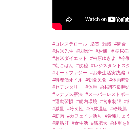
#コレステロール
脂質
雑穀
#間食
#お米先生
#味噌汁
#お餅
＃糖尿病
#お米ダイエット
#柏原ゆきよ
#令
#朝ごはん
#便秘
#レジスタントス
#オートファジー
#お米生活実践編
#料理酒オイル
#朝食欠食
#体内時
#セデンタリー
#体重
#体調不良時
#シナプス療法
#スーパーレストポ
#運動習慣
#腸内環境
#食事制限
#
#減量
#冷え性
#低体温症
#乾燥肌
#筋肉
#カフェイン断ち
#骨粗しょ
#脂肪肝
#食生活
#筋肥大
#体重を