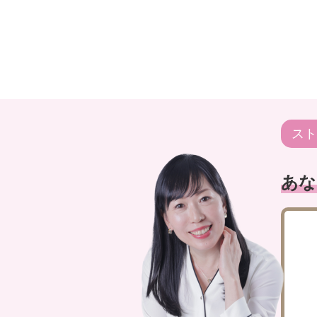
スト
あな