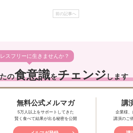
前の記事へ
レスフリーに生きませんか？
食意識
チェンジ
たの
を
します
無料公式メルマガ
講
5万人以上をサポートしてきた
企業様、
賢く食べて結果が出る秘密を公開
講演のご
メルマガ登録
講