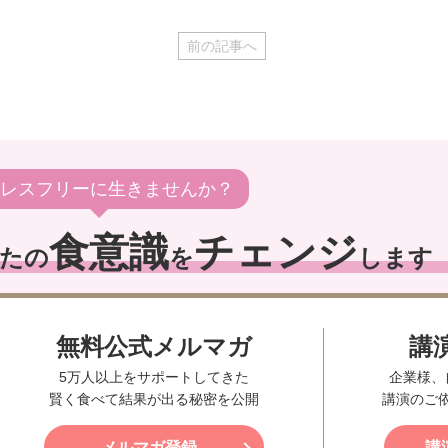
前の記事へ
レスフリーに生きませんか？
食意識
チェンジ
たの
を
します
無料公式メルマガ
講
5万人以上をサポートしてきた
企業様、
賢く食べて結果が出る秘密を公開
講演のご
メルマガ登録
講