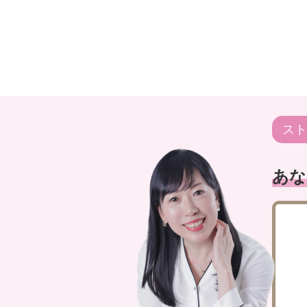
スト
あな