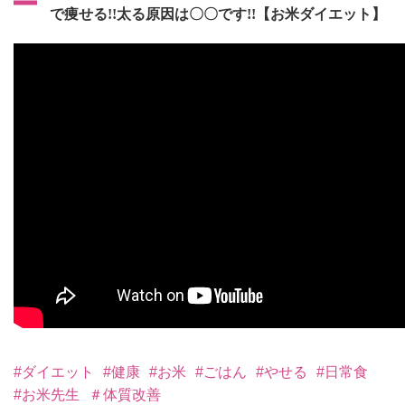
で痩せる!!太る原因は〇〇です!!【お米ダイエット】
#ダイエット
#健康
#お米
#ごはん
#やせる
#日常食
#お米先生
＃体質改善