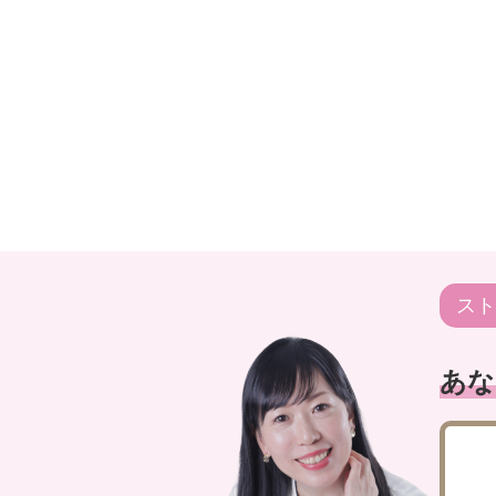
スト
あな