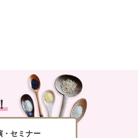
！
演・セミナー