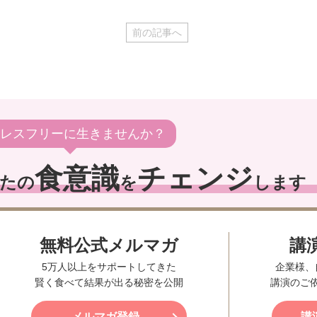
前の記事へ
レスフリーに生きませんか？
食意識
チェンジ
たの
を
します
無料公式メルマガ
講
5万人以上をサポートしてきた
企業様、
賢く食べて結果が出る秘密を公開
講演のご
メルマガ登録
講