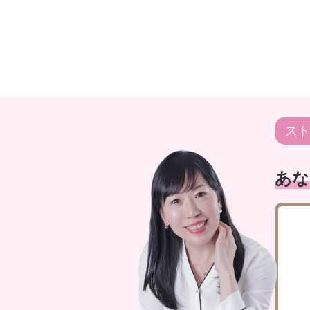
スト
あな