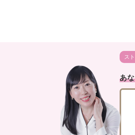
スト
あな